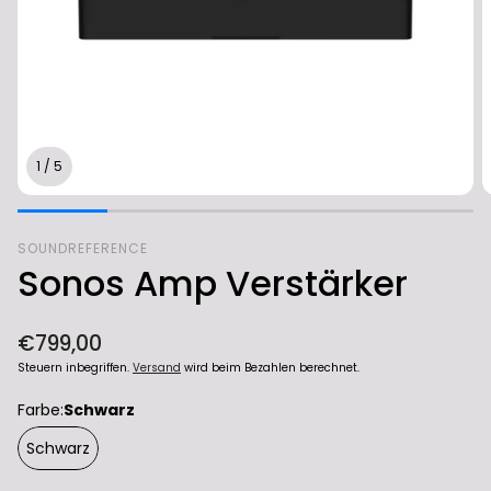
1
/
5
SOUNDREFERENCE
Sonos Amp Verstärker
Normaler
€799,00
Preis
Steuern inbegriffen.
Versand
wird beim Bezahlen berechnet.
Farbe:
Schwarz
Schwarz