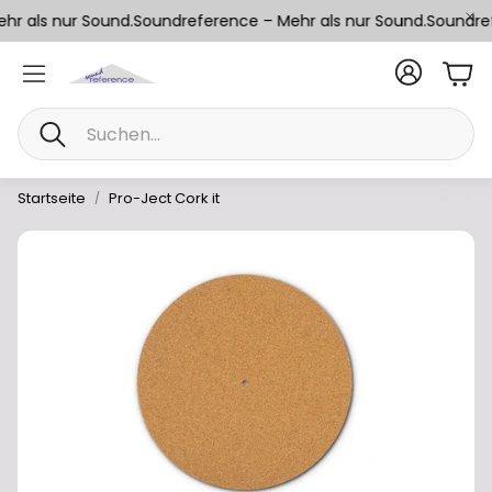
r als nur Sound.
Soundreference – Mehr als nur Sound.
Soundref
War
Suche
Startseite
Pro-Ject Cork it