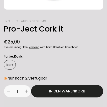
PRO-JECT AUDIO SYSTEMS
Pro-Ject Cork it
Normaler
€25,00
Preis
Steuern inbegriffen.
Versand
wird beim Bezahlen berechnet.
Farbe:
Kork
Kork
Nur noch 2 verfügbar
IN DEN WARENKORB