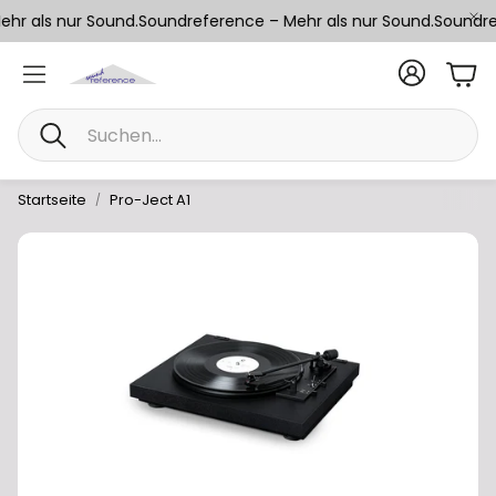
hr als nur Sound.
Soundreference – Mehr als nur Sound.
Soundref
War
Suche
Startseite
Pro-Ject A1