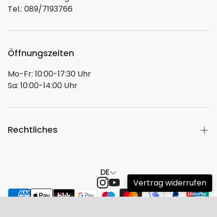
Wallufer Straße 2, Eltville am Rhein, 65343, DE
Tel.: 089/7193766
E-Mail
info@audiotra.de
Telefon
Öffnungszeiten
004920888266-0
Mo-Fr: 10:00-17:30 Uhr
Sa: 10:00-14:00 Uhr
Rechtliches
Hier geht es zu unserer Herstellerübersicht
DE
Impressum
Vertrag widerrufen
Versand
Widerrufsrecht