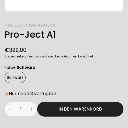
PRO-JECT AUDIO SYSTEMS
Pro-Ject A1
Normaler
€399,00
Preis
Steuern inbegriffen.
Versand
wird beim Bezahlen berechnet.
Farbe:
Schwarz
Schwarz
Nur noch 3 verfügbar
IN DEN WARENKORB