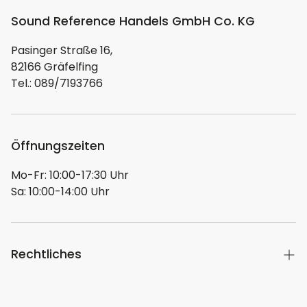
Audioerlebnisse.
Hersteller/EU Verantwortliche Person:
Sound Reference Handels GmbH Co. KG
Unternehmensname
Pasinger Straße 16,
DALI GmbH
82166 Gräfelfing
Adresse
Tel.: 089/7193766
Berliner Ring 89, Bensheim, 64625, DE
E-Mail
info@nad.de
Telefon
Öffnungszeiten
004962518079010
Mo-Fr: 10:00-17:30 Uhr
Sa: 10:00-14:00 Uhr
Rechtliches
Hier geht es zu unserer Herstellerübersicht