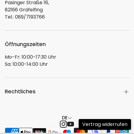
Heimkinoerlebnis auf ein neues Niveau zu heben.
Pasinger Straße 16,
Hersteller/EU Verantwortliche Person:
82166 Gräfelfing
Unternehmensname
Tel.: 089/7193766
Epson Deutschland GmbH
Adresse
Schiessstraße 49, 40549, Düsseldorf, DE
Öffnungszeiten
E-Mail
kontakt_de@epson.de
Mo-Fr: 10:00-17:30 Uhr
Telefon
Sa: 10:00-14:00 Uhr
004921154229-0
Rechtliches
Hier geht es zu unserer Herstellerübersicht
DE
Impressum
Vertrag widerrufen
Versand