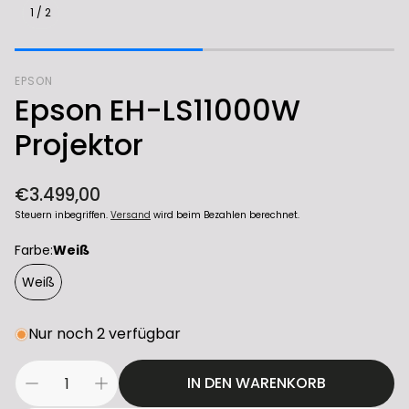
1
/
2
EPSON
Epson EH-LS11000W
Projektor
Normaler
€3.499,00
Preis
Steuern inbegriffen.
Versand
wird beim Bezahlen berechnet.
Farbe:
Weiß
Weiß
Nur noch 2 verfügbar
IN DEN WARENKORB