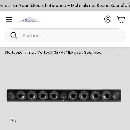
 als nur Sound.
Soundreference – Mehr als nur Sound.
Soundrefe
War
Suche
Startseite
Elac Vertex III SB-VJ41L Passiv Soundbar
1
/
2