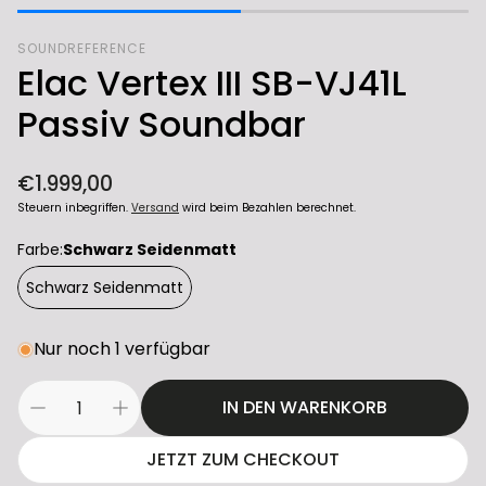
SOUNDREFERENCE
Elac Vertex III SB-VJ41L
Passiv Soundbar
Normaler
€1.999,00
Preis
Steuern inbegriffen.
Versand
wird beim Bezahlen berechnet.
Farbe:
Schwarz Seidenmatt
Schwarz Seidenmatt
Nur noch 1 verfügbar
IN DEN WARENKORB
JETZT ZUM CHECKOUT