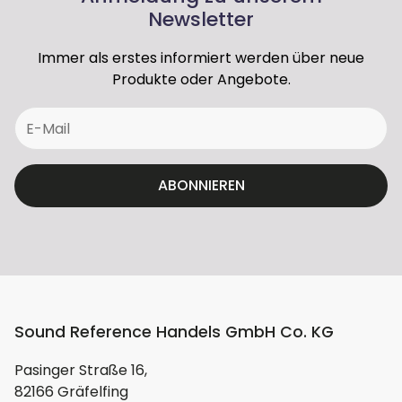
Newsletter
Klangbild gelobt.
Immer als erstes informiert werden über neue
Aufwändige Frequenzweiche
Produkte oder Angebote.
Eine maßgeschneiderte Multielement-
Frequenzweiche mit hochwertigen
Komponenten sorgt für einen reibungslosen
Übergang zwischen den Treibern.
Hersteller/EU Verantwortliche Person:
ABONNIEREN
Unternehmensname
ELAC Electroacustic GmbH
Adresse
Fraunhoferstraße 16, Kiel, 24118, DE
E-Mail
info@elac.de
Telefon
Sound Reference Handels GmbH Co. KG
004943164774-0
Pasinger Straße 16,
82166 Gräfelfing