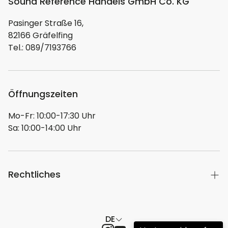
Sound Reference Handels GmbH Co. KG
Hersteller/EU Verantwortliche Person:
Unternehmensname
Pasinger Straße 16,
D&M Germany GmbH
82166 Gräfelfing
Adresse
Tel.: 089/7193766
An der Kleinbahn 18, 41334, Nettetal, DE
E-Mail
info@denon.de
Öffnungszeiten
Telefon
00494921571208-0
Mo-Fr: 10:00-17:30 Uhr
Sa: 10:00-14:00 Uhr
Rechtliches
Hier geht es zu unserer Herstellerübersicht
DE
Impressum