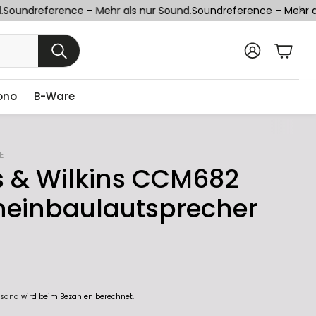
Soundreference – Mehr als nur Sound.
Soundreference – Mehr als
Ware
SUCHE
ono
B-Ware
E
 & Wilkins CCM682
neinbaulautsprecher
rsand
wird beim Bezahlen berechnet.