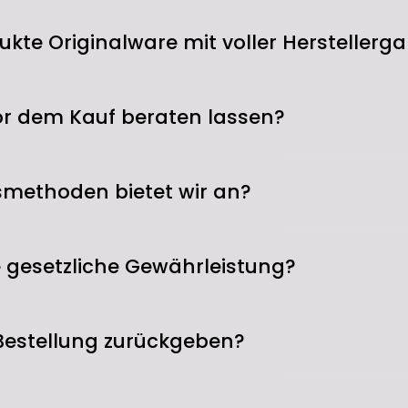
Einbaulautspr
und Zuverläss
ukte Originalware mit voller Herstellerga
mm großen Ar
und einem Alu
dukte ausschließlich über autorisierte Vertriebswege 
ein beeindruc
 die vollständige Herstellergarantie – keine Grauimp
or dem Kauf beraten lassen?
30 mm Schwin
eine effizie
Anpassbare A
lefonisch unter 089 7193766, per E-Mail oder über un
methoden bietet wir an?
Ein herausra
s Freitag von 10 bis 17:30 Uhr, samstags von 10 bis 1
schwenkbare A
anpassbare A
Dies ist beson
card, American Express, Maestro, Union Pay), PayPal,
ie gesetzliche Gewährleistung?
Hörerfahrung 
Pay.
der Klang mit
 wie gesetzlich vorgeschrieben. Bei einem Mangel,
feinabstimmen
ckgeht, kümmern wir uns um Reparatur oder Austaus
Bestellung zurückgeben?
verbessern.
Robuste Kons
nen das gesetzliche Widerrufsrecht von 14 Tagen ab
Der Bass-/Mit