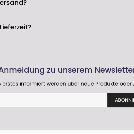
Einzelheiten stehen in unserer Widerrufsbelehrung. 
Versand?
Druckguss-Cha
rwenden.
bietet und som
innerhalb von Deutschland immer kostenlos.
Basswiederga
Lieferzeit?
bleibt hinter
eine klare un
Einfache und 
 der Regel 2-5 Werktage innerhalb Deutschlands. Bei 
Dank der Qui
14 Werktage dauern.
Funktionalität
installieren.
Anmeldung zu unserem Newslette
den Lautsprec
effiziente Ei
 erstes informiert werden über neue Produkte oder
Vielseitige E
Der CCM682 is
ABONNI
auch optisch 
und unauffäll
in jede Decke 
anspruchsvol
Heimkinos od