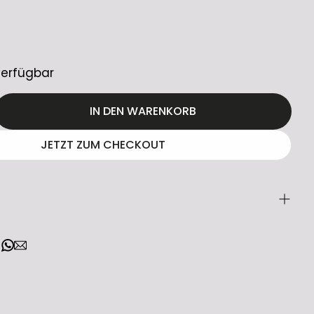
verfügbar
IN DEN WARENKORB
JETZT ZUM CHECKOUT
gt in Einheiten von 2 (Mindestbestellmenge: 2
kins CCM682: Hochleistungs-
echer für die Decke
Wilkins CCM682 ist ein hochwertiger 2-Wege-