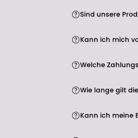
Sind unsere Prod
Ja. Wir beziehen alle Pro
Sie erhalten damit immer
Kann ich mich v
Ja. Sie erreichen uns te
Welche Zahlungs
Öffnungszeiten: Montag bi
Kreditkarte (Visa, Master
Wie lange gilt d
BLIK, Vorkasse und Mobile
Zwei Jahre ab Kaufdatum,
Herstellungsfehler zurü
Kann ich meine 
Als Verbraucher steht Ih