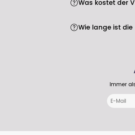
Angabe von Gründen. Die 
Was kostet der 
den Widerrufsbutton ve
Der Versand ist bei uns 
Wie lange ist die 
Die Lieferzeit beträgt in
Bestellungen kann es 7-
Immer als