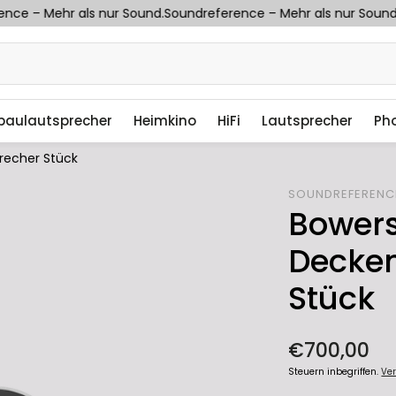
ce – Mehr als nur Sound.
Soundreference – Mehr als nur Sound.
baulautsprecher
Heimkino
HiFi
Lautsprecher
Ph
recher Stück
SOUNDREFERENC
Bowers
Decke
Stück
Normaler
€700,00
Preis
Steuern inbegriffen.
Ve