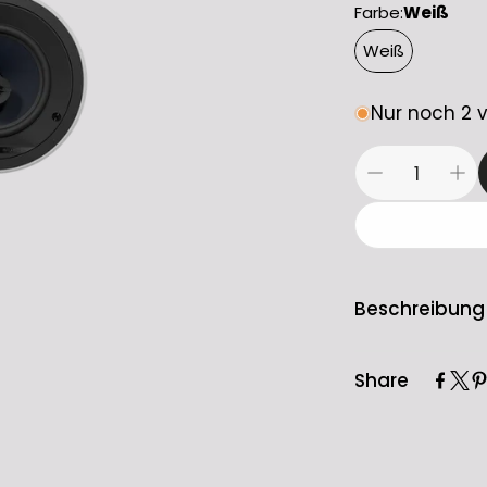
Farbe:
Weiß
Weiß
Nur noch 2 
Beschreibung
Verkauf erfol
Share
Stück).
Bowers & Wil
Einbaulautspr
Der Bowers & 