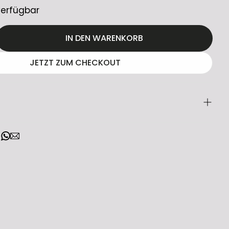
verfügbar
IN DEN WARENKORB
JETZT ZUM CHECKOUT
Kabelloser Referenz Musikstreamer
 ist ein hochwertiger kabelloser Musik-
wickelt für anspruchsvolle Audio-Enthusiasten.
leganten Aluminiumgehäuse und dem brillanten
splay setzt er neue Maßstäbe unter den
kstreamern. Verbinden Sie ihn problemlos mit
tigen Verstärker, Aktivlautsprechern oder