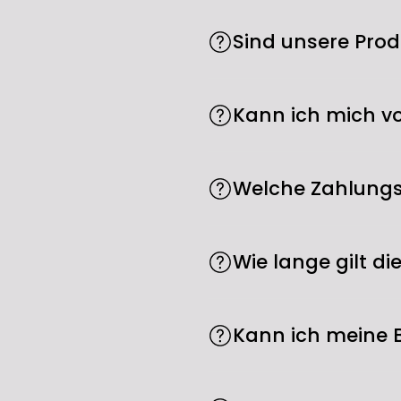
Sind unsere Prod
Ja. Wir beziehen alle Pro
Sie erhalten damit immer
Kann ich mich v
Ja. Sie erreichen uns te
Welche Zahlungs
Öffnungszeiten: Montag bi
Kreditkarte (Visa, Master
Wie lange gilt d
BLIK, Vorkasse und Mobile
Zwei Jahre ab Kaufdatum,
Herstellungsfehler zurü
Kann ich meine 
Als Verbraucher steht Ih