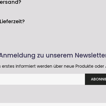
Einzelheiten stehen in unserer Widerrufsbelehrung. 
Versand?
Mit dem NODE
rwenden.
aufgenommene
innerhalb von Deutschland immer kostenlos.
Streamingdien
Lieferzeit?
Musiksammlung
Dank integrie
Musik aus ver
 der Regel 2-5 Werktage innerhalb Deutschlands. Bei 
eARC-Anschlus
14 Werktage dauern.
Fernseher und
und Gaming –
Anmeldung zu unserem Newslette
MEHR ALS NU
 erstes informiert werden über neue Produkte oder
Der NODE ICON
Lautsprecher
ABONNI
Multiroom-Mu
BluOS™. Dual-
Musikgenuss. 
oder hören Si