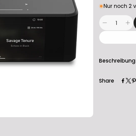
Nur noch 2 
Beschreibung
NODE ICON 
Share
Der NODE ICON
Streamer, ent
Mit seinem e
5-Zoll-Farbdi
Wireless-Musi
jedem hochwer