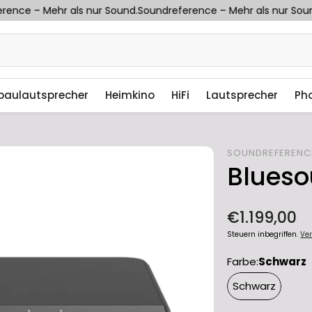
ence – Mehr als nur Sound.
Soundreference – Mehr als nur Sound
baulautsprecher
Heimkino
HiFi
Lautsprecher
Ph
SOUNDREFERENC
Blues
Normaler
€1.199,00
Preis
Steuern inbegriffen.
Ve
Farbe:
Schwarz
Schwarz