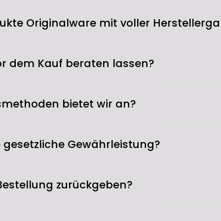
Kopfhörern u
Streaming, Ap
ukte Originalware mit voller Herstellerga
mehr. HDMI eAR
beeindruckend
dukte ausschließlich über autorisierte Vertriebswege 
ELEGANT GE
 die vollständige Herstellergarantie – keine Grauimp
or dem Kauf beraten lassen?
Mit markantem
Generation bi
lefonisch unter 089 7193766, per E-Mail oder über un
methoden bietet wir an?
Aluminium-Ge
s Freitag von 10 bis 17:30 Uhr, samstags von 10 bis 1
brillantes 5-
Oberfläche fü
card, American Express, Maestro, Union Pay), PayPal,
ie gesetzliche Gewährleistung?
audiophile An
Pay.
Dank Unterst
ES9826 SABRE 
 wie gesetzlich vorgeschrieben. Bei einem Mangel,
mit minimale
ckgeht, kümmern wir uns um Reparatur oder Austaus
Bestellung zurückgeben?
STREAMEN SI
nen das gesetzliche Widerrufsrecht von 14 Tagen ab