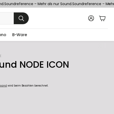
.
Soundreference – Mehr als nur Sound.
Soundreference – Mehr a
Ware
SUCHE
ono
B-Ware
E
ound NODE ICON
rsand
wird beim Bezahlen berechnet.