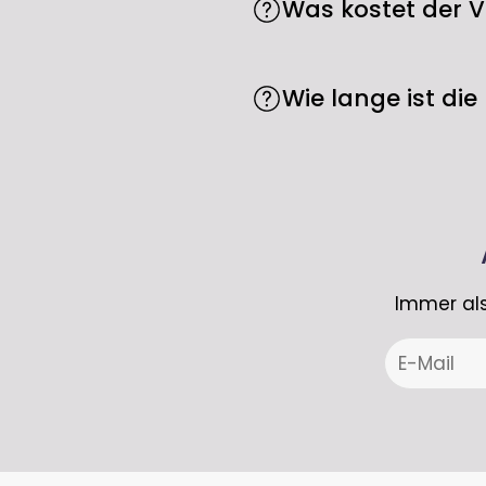
Angabe von Gründen. Die 
Was kostet der 
den Widerrufsbutton ve
Der Versand ist bei uns 
Wie lange ist die 
Die Lieferzeit beträgt in
Bestellungen kann es 7-
Immer als